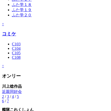
ふた学１８
ふた学１９
ふた学２０
↑
コミケ
C103
C104
C105
C108
↑
オンリー
川上稔作品
近親同好会
2
/
3
/
4
/
5
6
/
7
艦隊これくしょん