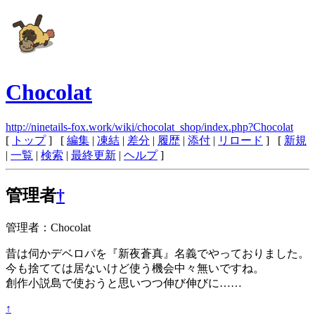
Chocolat
http://ninetails-fox.work/wiki/chocolat_shop/index.php?Chocolat
[
トップ
] [
編集
|
凍結
|
差分
|
履歴
|
添付
|
リロード
] [
新規
|
一覧
|
検索
|
最終更新
|
ヘルプ
]
管理者
†
管理者：Chocolat
昔は伺かデベロパを『新夜蒼真』名義でやっておりました。
今も捨てては居ないけど使う機会中々無いですね。
創作小説島で使おうと思いつつ伸び伸びに……
↑