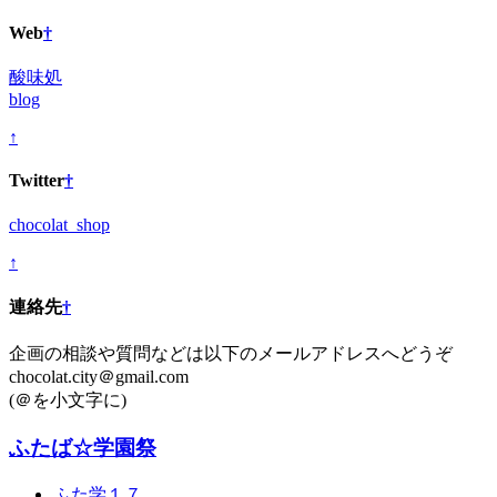
Web
†
酸味処
blog
↑
Twitter
†
chocolat_shop
↑
連絡先
†
企画の相談や質問などは以下のメールアドレスへどうぞ
chocolat.city＠gmail.com
(＠を小文字に)
ふたば☆学園祭
ふた学１７