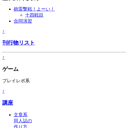
砲雷撃戦！よーい！
十四戦目
合同演習
↑
刊行物リスト
↑
ゲーム
プレイレポ系
↑
講座
文章系
同人誌の
作り方