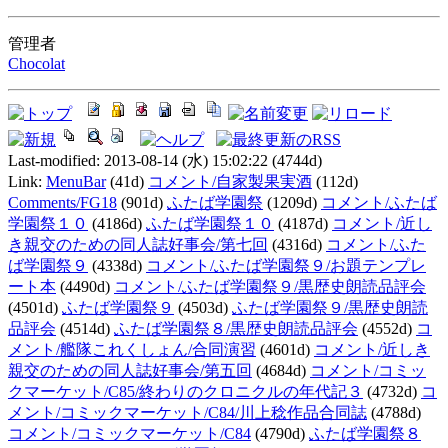
管理者
Chocolat
Last-modified: 2013-08-14 (水) 15:02:22
(4744d)
Link:
MenuBar
(41d)
コメント/自家製果実酒
(112d)
Comments/FG18
(901d)
ふたば学園祭
(1209d)
コメント/ふたば
学園祭１０
(4186d)
ふたば学園祭１０
(4187d)
コメント/近し
き親交のための同人誌好事会/第七回
(4316d)
コメント/ふた
ば学園祭９
(4338d)
コメント/ふたば学園祭９/お題テンプレ
ート本
(4490d)
コメント/ふたば学園祭９/黒歴史朗読品評会
(4501d)
ふたば学園祭９
(4503d)
ふたば学園祭９/黒歴史朗読
品評会
(4514d)
ふたば学園祭８/黒歴史朗読品評会
(4552d)
コ
メント/艦隊これくしょん/合同演習
(4601d)
コメント/近しき
親交のための同人誌好事会/第五回
(4684d)
コメント/コミッ
クマーケット/C85/終わりのクロニクルの年代記３
(4732d)
コ
メント/コミックマーケット/C84/川上稔作品合同誌
(4788d)
コメント/コミックマーケット/C84
(4790d)
ふたば学園祭８