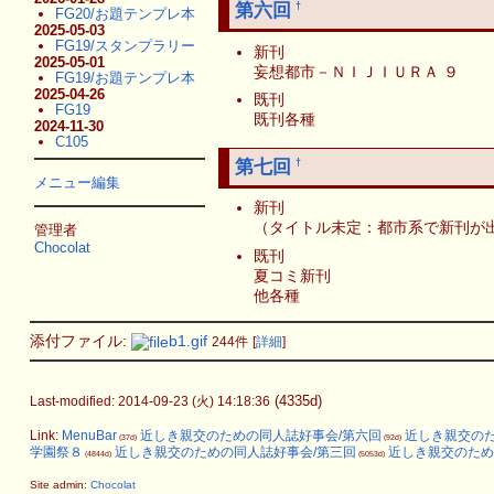
第六回
†
FG20/お題テンプレ本
2025-05-03
FG19/スタンプラリー
新刊
2025-05-01
妄想都市－ＮＩＪＩＵＲＡ ９
FG19/お題テンプレ本
2025-04-26
既刊
FG19
既刊各種
2024-11-30
C105
第七回
†
メニュー編集
新刊
（タイトル未定：都市系で新刊が
管理者
Chocolat
既刊
夏コミ新刊
他各種
添付ファイル:
b1.gif
244件
[
詳細
]
(4335d)
Last-modified: 2014-09-23 (火) 14:18:36
Link:
MenuBar
近しき親交のための同人誌好事会/第六回
近しき親交のた
(37d)
(92d)
学園祭８
近しき親交のための同人誌好事会/第三回
近しき親交のため
(4844d)
(5053d)
Site admin:
Chocolat