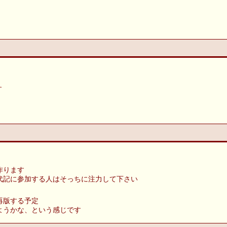
す
作ります
代記に参加する人はそっちに注力して下さい
再版する予定
ようかな、という感じです