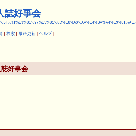
人誌好事会
op/index.php?%E8%BF%91%E3%81%97%E3%81%8D%E8%A6%AA%E4%BA%A4%E
覧
|
検索
|
最終更新
|
ヘルプ
]
人誌好事会
†