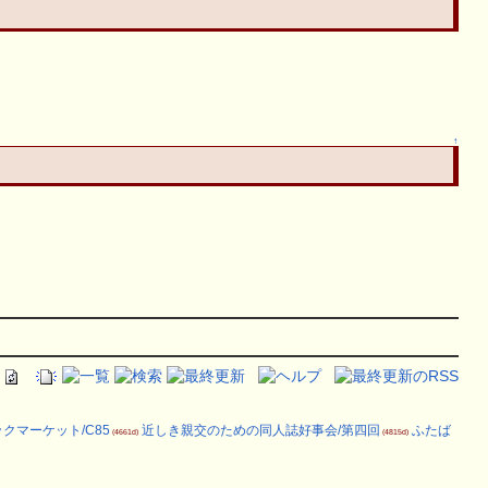
↑
クマーケット/C85
近しき親交のための同人誌好事会/第四回
ふたば
(4661d)
(4815d)