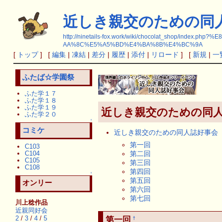
近しき親交のための同
http://ninetails-fox.work/wiki/chocolat_sh
AA%8C%E5%A5%BD%E4%BA%8B%E4%BC%9A
[
トップ
] [
編集
|
凍結
|
差分
|
履歴
|
添付
|
リロード
] [
新規
|
一
ふたば☆学園祭
ふた学１７
ふた学１８
ふた学１９
近しき親交のための同
ふた学２０
↑
コミケ
近しき親交のための同人誌好事会
第一回
C103
C104
第二回
C105
第三回
C108
第四回
↑
第五回
オンリー
第六回
第七回
川上稔作品
近親同好会
2
/
3
/
4
/
5
第一回
†