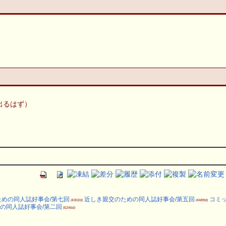
出るはず）
めの同人誌好事会/第七回
近しき親交のための同人誌好事会/第五回
コミッ
(4302d)
(4489d)
の同人誌好事会/第二回
(5246d)