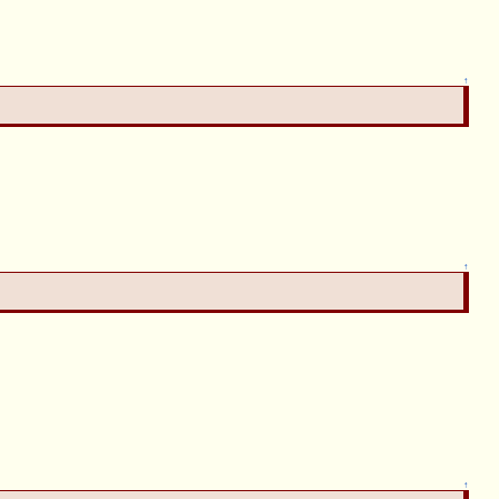
↑
↑
↑