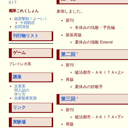
6
/
7
艦隊これくしょん
参加しました。
砲雷撃戦！よーい！
新刊
十四戦目
合同演習
冬休みの仇敵・予告編
↑
新装再版
刊行物リスト
夏休みの強敵 Extend
↑
ゲーム
第二回
†
プレイレポ系
新刊
嘘法都市－ＡＫＩＴＡ<上>
↑
講座
再版
文章系
夏休みの好敵手
同人誌の
作り方
自家製果実酒
第三回
†
↑
リンク
新刊
嘘法都市－ＡＫＩＴＡ<下>
↑
実験場
再版