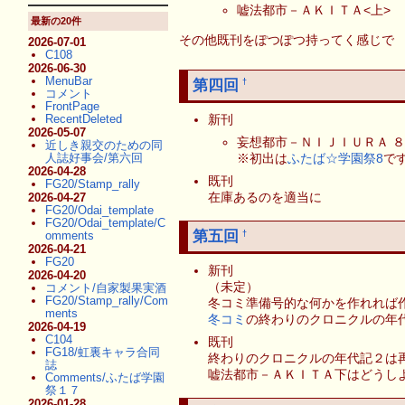
嘘法都市－ＡＫＩＴＡ<上>
最新の20件
その他既刊をぽつぽつ持ってく感じで
2026-07-01
C108
2026-06-30
MenuBar
第四回
†
コメント
FrontPage
新刊
RecentDeleted
2026-05-07
妄想都市－ＮＩＪＩＵＲＡ ８
近しき親交のための同
※初出は
ふたば☆学園祭8
で
人誌好事会/第六回
2026-04-28
既刊
FG20/Stamp_rally
在庫あるのを適当に
2026-04-27
FG20/Odai_template
FG20/Odai_template/C
第五回
†
omments
2026-04-21
FG20
新刊
2026-04-20
（未定）
コメント/自家製果実酒
FG20/Stamp_rally/Com
冬コミ準備号的な何かを作れれば
ments
冬コミ
の終わりのクロニクルの年
2026-04-19
C104
既刊
FG18/虹裏キャラ合同
終わりのクロニクルの年代記２は
誌
嘘法都市－ＡＫＩＴＡ下はどうし
Comments/ふたば学園
祭１７
2026-01-28