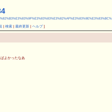
4
/index.php?%E3%82%B3%E3%83%9F%E3%83%83%E3%82%AF%E3%83%9E%E3%83
覧
|
検索
|
最終更新
|
ヘルプ
]
ればよかったなあ