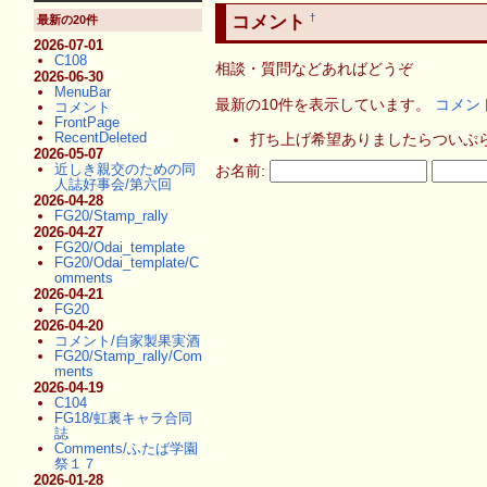
コメント
†
最新の20件
2026-07-01
C108
相談・質問などあればどうぞ
2026-06-30
MenuBar
最新の10件を表示しています。
コメン
コメント
FrontPage
RecentDeleted
打ち上げ希望ありましたらついぷら
2026-05-07
近しき親交のための同
お名前:
人誌好事会/第六回
2026-04-28
FG20/Stamp_rally
2026-04-27
FG20/Odai_template
FG20/Odai_template/C
omments
2026-04-21
FG20
2026-04-20
コメント/自家製果実酒
FG20/Stamp_rally/Com
ments
2026-04-19
C104
FG18/虹裏キャラ合同
誌
Comments/ふたば学園
祭１７
2026-01-28