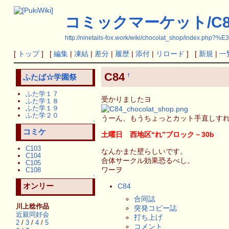
コミックマーケット/C8
http://ninetails-fox.work/wiki/chocolat_shop
[
トップ
] [
編集
|
凍結
|
差分
|
履歴
|
添付
|
リロード
] [
新規
|
一
C84
†
ふたば☆学園祭
ふた学１７
受かりましたヨ
ふた学１８
ふた学１９
ふた学２０
うーん、もうちょっとカット手直しす
↑
コミケ
土曜日 西地区“れ”ブロック－30b
C103
なんかまた壁らしいです。
C104
合体サークル効果恐るべし。
C105
ワーヲ
C108
↑
オンリー
C84
合同誌
川上稔作品
突発コピー誌
近親同好会
打ち上げ
2
/
3
/
4
/
5
コメント