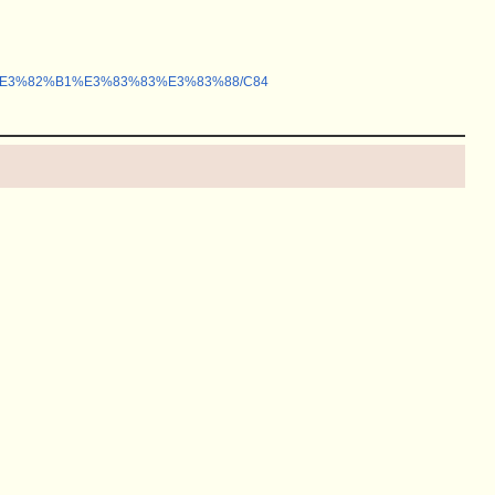
%BC%E3%82%B1%E3%83%83%E3%83%88/C84