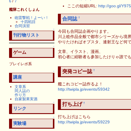
6
/
7
ここの短縮URL:
http://goo.gl/Y97
艦隊これくしょん
砲雷撃戦！よーい！
合同誌
†
十四戦目
合同演習
↑
今回も合同誌企画やります。
刊行物リスト
川上稔作品全般で都市シリーズから境
やりたければオブスタ、連射王など何で
↑
文章、イラスト、漫画、
ゲーム
初心者に経験者も参加したけりゃ誰で
プレイレポ系
突発コピー誌
†
↑
講座
艦これコピー誌作るよ！
文章系
http://twipla.jp/events/59342
同人誌の
作り方
自家製果実酒
↑
打ち上げ
†
リンク
打ち上げはこちら
↑
http://twipla.jp/events/59229
実験場