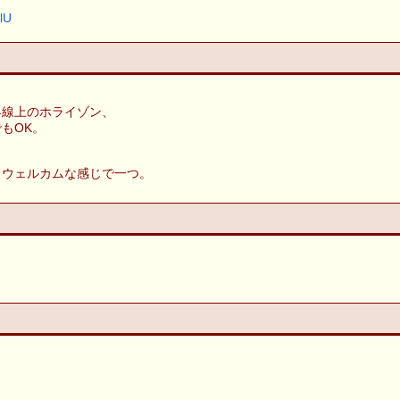
5lU
界線上のホライゾン、
もOK。
もウェルカムな感じで一つ。