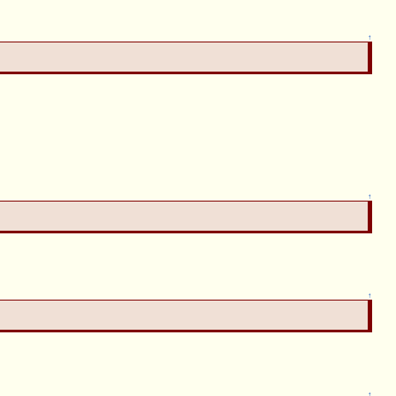
↑
↑
↑
↑