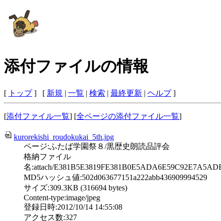
添付ファイルの情報
[
トップ
] [
新規
|
一覧
|
検索
|
最終更新
|
ヘルプ
]
[
添付ファイル一覧
] [
全ページの添付ファイル一覧
]
kurorekishi_roudokukai_5th.jpg
ページ:ふたば学園祭８/黒歴史朗読品評会
格納ファイル
名:attach/E381B5E3819FE381B0E5ADA6E59C92E7A5AD
MD5ハッシュ値:502d063677151a222abb436909994529
サイズ:309.3KB (316694 bytes)
Content-type:image/jpeg
登録日時:2012/10/14 14:55:08
アクセス数:327