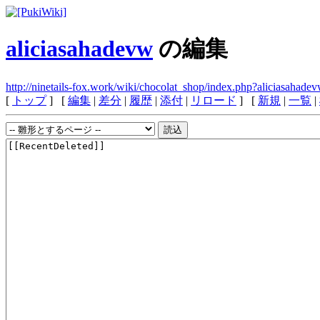
aliciasahadevw
の編集
http://ninetails-fox.work/wiki/chocolat_shop/index.php?aliciasahade
[
トップ
] [
編集
|
差分
|
履歴
|
添付
|
リロード
] [
新規
|
一覧
|