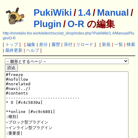
PukiWiki
/
1.4
/
Manual
/
Plugin
/
O-R
の編集
http://ninetails-fox.work/wiki/chocolat_shop/index.php?PukiWiki/1.4/Manual/Plu
gin/O-R
[
トップ
] [
編集
|
差分
|
履歴
|
添付
|
リロード
] [
新規
|
一覧
|
検索
|
最終更新
|
ヘルプ
]