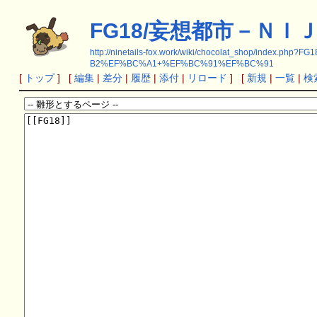
FG18/妄想都市－ＮＩ
http://ninetails-fox.work/wiki/chocolat_sh
B2%EF%BC%A1+%EF%BC%91%EF%BC%91
[
トップ
] [
編集
|
差分
|
履歴
|
添付
|
リロード
] [
新規
|
一覧
|
検