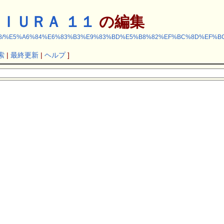
ＪＩＵＲＡ １１
の編集
op/index.php?FG18/%E5%A6%84%E6%83%B3%E9%83%BD%E5%B8%82%EF%B
索
|
最終更新
|
ヘルプ
]