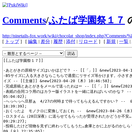
Comments
/
ふたば学園祭１７
http://ninetails-fox.work/wiki/chocolat_shop/index
[
トップ
] [
編集
|
差分
|
履歴
|
添付
|
リロード
] [
新規
|
一覧
|